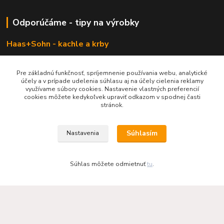
Odporúčáme - tipy na výrobky
Haas+Sohn - kachle a krby
Pre základnú funkčnosť, spríjemnenie používania webu, analytické
účely a v prípade udelenia súhlasu aj na účely cielenia reklamy
využívame súbory cookies. Nastavenie vlastných preferencií
cookies môžete kedykoľvek upraviť odkazom v spodnej časti
stránok.
Súhlasím
Nastavenia
KRBOVÉ - KACHLE - KRBY.SK
Súhlas môžete odmietnuť
tu
.
0949 476 255
08:00 - 17.00
rbobchodsk@gmail.com