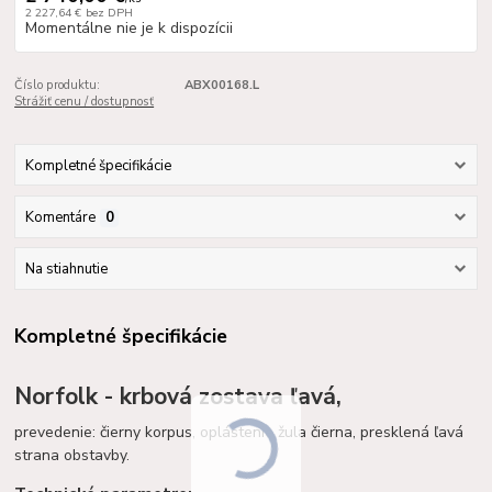
2 227,64 €
bez DPH
Momentálne nie je k dispozícii
Číslo produktu:
ABX00168.L
Strážiť cenu / dostupnosť
Kompletné špecifikácie
Komentáre
0
Na stiahnutie
Kompletné špecifikácie
Norfolk - krbová zostava ľavá,
prevedenie: čierny korpus, opláštenie žula čierna, presklená ľavá
strana obstavby.