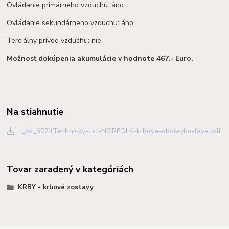
Ovládanie primárneho vzduchu: áno
Ovládanie sekundárneho vzduchu: áno
Terciálny prívod vzduchu: nie
Možnosť dokúpenia akumulácie v hodnote 467.- Euro.
Na stiahnutie
_ps_3074Technicky-list-NORFOLK-krbova-obstavba-ľava.pdf
Tovar zaradený v kategóriách
KRBY - krbové zostavy