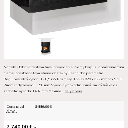
Norfolk - krbová zostava ľavá, prevedenie: čierny korpus, opláštenie žula
čierna, presklená ľavá strana obstavby. Technické parametre:
Regulovateľný výkon: 3 - 8,5 kW Rozmery: 1558 x 929 x 622 mm V x Š x H
Priemer dymovodu: 150 mm Vývod dymovodu: horný, zadný Výška osi
zadného vývodu: 1407 mm Maximá...
celý popis
Cena pred
2 889,00 €
zľavou
2 740,00 €
/
ks