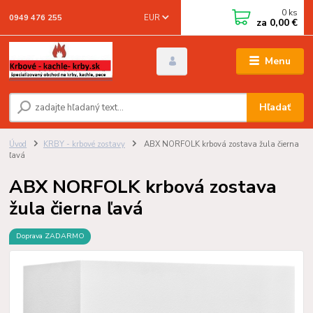
0
ks
EUR
0949 476 255
za
0,00 €
Menu
Hľadať
Úvod
KRBY - krbové zostavy
ABX NORFOLK krbová zostava žula čierna
ľavá
ABX NORFOLK krbová zostava
žula čierna ľavá
Doprava ZADARMO