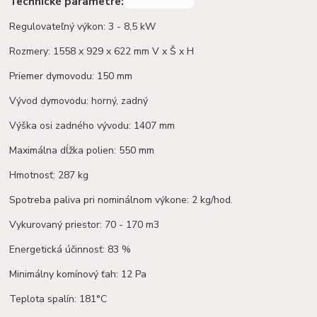
Technické parametre:
Regulovateľný výkon: 3 - 8,5 kW
Rozmery: 1558 x 929 x 622 mm V x Š x H
Priemer dymovodu: 150 mm
Vývod dymovodu: horný, zadný
Výška osi zadného vývodu: 1407 mm
Maximálna dĺžka polien: 550 mm
Hmotnosť: 287 kg
Spotreba paliva pri nominálnom výkone: 2 kg/hod.
Vykurovaný priestor: 70 - 170 m3
Energetická účinnosť: 83 %
Minimálny komínový ťah: 12 Pa
Teplota spalín: 181°C