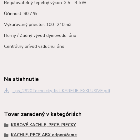
Regulovateľný tepelný výkon: 3,5 - 9 kW
Účinnosť: 80,7 %
Vykurovaný priestor: 100 -240 m3
Horný / Zadný vývod dymovodu: áno
Centrálny prívod vzduchu: áno
Na stiahnutie
_ps_2920Technicky-list-KARELIE-EXKLUSIVE.pdf
Tovar zaradený v kategóriách
KRBOVÉ KACHLE, PECE, PIECKY
KACHLE, PECE ABX odporúčame