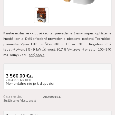
Karelie exklusive - krbové kachle, prevedenie: čierny korpus, opláštenie
hnedé kachle. Ďalšie farebné prevedenie: piesková, perlová. Technické
parametre: Výška: 1381 mm Šírka: 940 mm Hĺbka: 520 mm Regulovateľný
tepelný výkon: 3,5 - 9 kW Účinnosť: 80,7 % Vykurovaný priestor: 100 -240
m3 Horný / Zad...
celý popis
3 560,00 €
/
ks
2 894,31 €
bez DPH
Momentálne nie je k dispozícii
Číslo produktu:
ABX00015.L
Strážiť cenu / dostupnosť