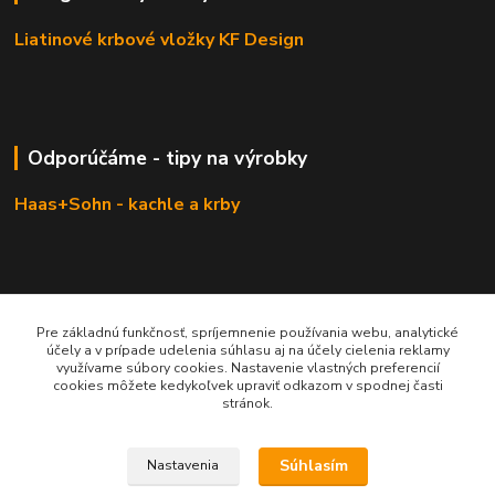
Liatinové krbové vložky KF Design
Odporúčáme - tipy na výrobky
Haas+Sohn - kachle a krby
Pre základnú funkčnosť, spríjemnenie používania webu, analytické
účely a v prípade udelenia súhlasu aj na účely cielenia reklamy
využívame súbory cookies. Nastavenie vlastných preferencií
cookies môžete kedykoľvek upraviť odkazom v spodnej časti
stránok.
KRBOVÉ - KACHLE - KRBY.SK
Súhlasím
Nastavenia
0949 476 255