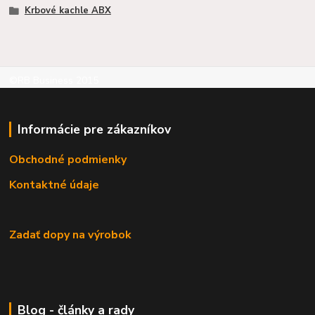
Krbové kachle ABX
©RB Business 2015
Informácie pre zákazníkov
Obchodné podmienky
Kontaktné údaje
Zadať dopy na výrobok
Blog - články a rady