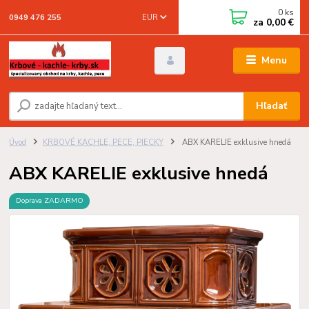
0
ks
EUR
0949 476 255
za
0,00 €
Menu
Hľadať
Úvod
KRBOVÉ KACHLE, PECE, PIECKY
ABX KARELIE exklusive hnedá
ABX KARELIE exklusive hnedá
Doprava ZADARMO