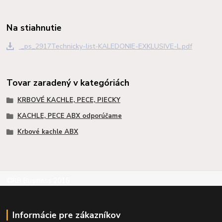
Na stiahnutie
_ps_2917Technicky-list-KALEDONIE-EXKLUSIVE-L.pdf
Tovar zaradený v kategóriách
KRBOVÉ KACHLE, PECE, PIECKY
KACHLE, PECE ABX odporúčame
Krbové kachle ABX
©RB Business 2015
Informácie pre zákazníkov