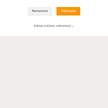
Súhlasím
Nastavenia
Súhlas môžete odmietnuť
tu
.
KRBOVÉ - KACHLE - KRBY.SK
0949 476 255
08:00 - 17.00
rbobchodsk@gmail.com
2022 RB Business Slovakia, s. r. o.