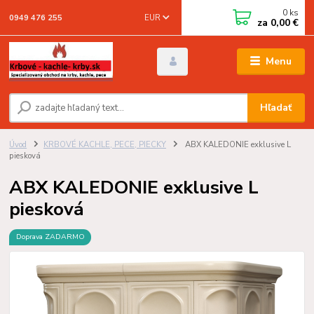
0
ks
EUR
0949 476 255
za
0,00 €
Menu
Hľadať
Úvod
KRBOVÉ KACHLE, PECE, PIECKY
ABX KALEDONIE exklusive L
piesková
ABX KALEDONIE exklusive L
piesková
Doprava ZADARMO