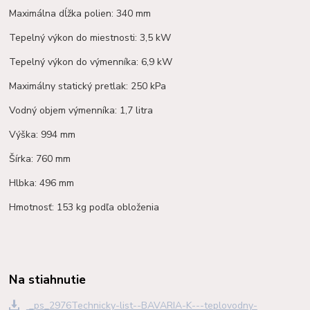
Maximálna dĺžka polien: 340 mm
Tepelný výkon do miestnosti: 3,5 kW
Tepelný výkon do výmenníka: 6,9 kW
Maximálny statický pretlak: 250 kPa
Vodný objem výmenníka: 1,7 litra
Výška: 994 mm
Šírka: 760 mm
Hlbka: 496 mm
Hmotnosť: 153 kg podľa obloženia
Na stiahnutie
_ps_2976Technicky-list--BAVARIA-K---teplovodny-