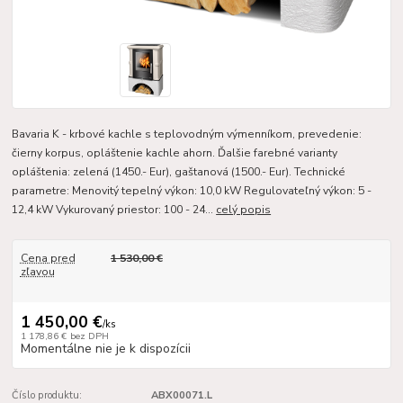
Bavaria K - krbové kachle s teplovodným výmenníkom, prevedenie:
čierny korpus, opláštenie kachle ahorn. Ďalšie farebné varianty
opláštenia: zelená (1450.- Eur), gaštanová (1500.- Eur). Technické
parametre: Menovitý tepelný výkon: 10,0 kW Regulovateľný výkon: 5 -
12,4 kW Vykurovaný priestor: 100 - 24...
celý popis
Cena pred
1 530,00 €
zľavou
1 450,00 €
/
ks
1 178,86 €
bez DPH
Momentálne nie je k dispozícii
Číslo produktu:
ABX00071.L