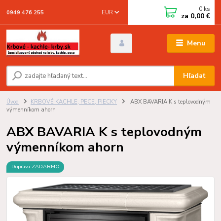
0
ks
EUR
0949 476 255
za
0,00 €
Menu
Hľadať
Úvod
KRBOVÉ KACHLE, PECE, PIECKY
ABX BAVARIA K s teplovodným
výmenníkom ahorn
ABX BAVARIA K s teplovodným
výmenníkom ahorn
Doprava ZADARMO