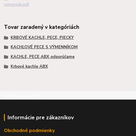
vymennik.pdf
Tovar zaradený v kategóriách
KRBOVÉ KACHLE, PECE, PIECKY
KACHĽOVÉ PECE S VÝMENNÍKOM
KACHLE, PECE ABX odporúčame
Krbové kachle ABX
©RB Business 2015
Informácie pre zákazníkov
Obchodné podmienky