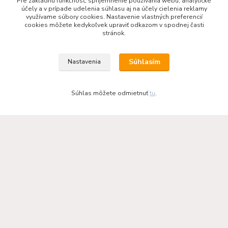
Pre základnú funkčnosť, spríjemnenie používania webu, analytické
účely a v prípade udelenia súhlasu aj na účely cielenia reklamy
Odporúčáme - tipy na výrobky
využívame súbory cookies. Nastavenie vlastných preferencií
cookies môžete kedykoľvek upraviť odkazom v spodnej časti
Haas+Sohn - kachle a krby
stránok.
Súhlasím
Nastavenia
Súhlas môžete odmietnuť
tu
.
KRBOVÉ - KACHLE - KRBY.SK
0949 476 255
08:00 - 17.00
rbobchodsk@gmail.com