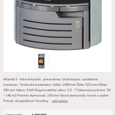
Atlantik 5 - krbové kachle, prevedenie: šedý korpus, opláštenie
mastenec. Technické parametre: Výška: 1059 mm Šírka: 523 mm Hĺbka:
393 mm Výkon: 5 kW Regulovateľný výkon: 2,5 - 7 Vykurovací priestor: 50
– 140 m3 Priemer dymovodu: 150 mm Vývod dymovodu: horné a zadné
Princíp: dvojplášťové Terciálny ...
celý popis
Cena pred
1 403,00 €