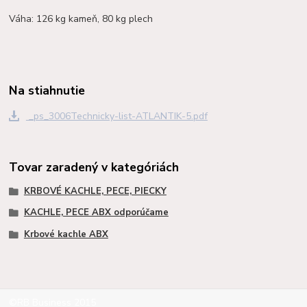
Váha: 126 kg kameň, 80 kg plech
Na stiahnutie
_ps_3006Technicky-list-ATLANTIK-5.pdf
Tovar zaradený v kategóriách
KRBOVÉ KACHLE, PECE, PIECKY
KACHLE, PECE ABX odporúčame
Krbové kachle ABX
©RB Business 2015