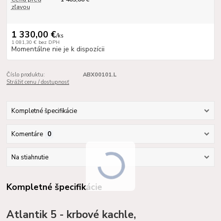
zľavou
1 330,00 €
/
ks
1 081,30 €
bez DPH
Momentálne nie je k dispozícii
Číslo produktu:
ABX00101.L
Strážiť cenu / dostupnosť
Kompletné špecifikácie
Komentáre
0
Na stiahnutie
Kompletné špecifikácie
Atlantik 5 - krbové kachle,