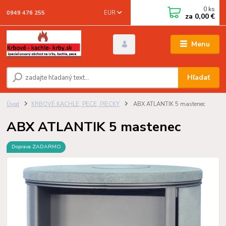
0
ks
EUR
0949 476 255
za
0,00 €
Menu
Hľadať
Úvod
KRBOVÉ KACHLE, PECE, PIECKY
ABX ATLANTIK 5 mastenec
ABX ATLANTIK 5 mastenec
Doprava ZADARMO