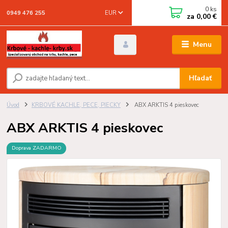
0
ks
EUR
0949 476 255
za
0,00 €
Menu
Hľadať
Úvod
KRBOVÉ KACHLE, PECE, PIECKY
ABX ARKTIS 4 pieskovec
ABX ARKTIS 4 pieskovec
Doprava ZADARMO